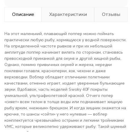
Описание
Характеристики
Отзывы
На этот маленький, плавающий поппер можно поймать
практически любую рыбу, кормящуюся у водной поверхности.
На определенной частоте рывков и при их небольшой
амплитуде поппер начинает вилять по сторонам, становясь
превосходной приманкой для окуня и другой хищной рыбы.
Однако, помимо привычных окуней и жереха, нередки
поклевки голавля, красноперки, язя, чехони и даже
верховодки. Воблер обладает отличными полетными
качествами, отменно играет, издает уверенные булькающие
звуки. Вдобавок, часть моделей Swoky 40F покрыты
уникальной, ультрафиолетовой краской. Отчего попер
«сияет» всем телом в толще воды или подманивает хищную
рыбу ярким, «нежным» брюшком. И когда хищник окажется на
крючке, то шансы «сойти» у него нулевые — воблер
комплектуется чрезвычайно острыми и легкими тройниками
VMC, которые великолепно удерживают рыбу. Такой шумный