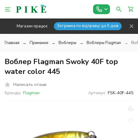
Затримка по відправці до 5 днів
Магазин працює
Главная
Приманки
Воблеры
Воблеры Flagman
Воб
Воблер Flagman Swoky 40F top
water color 445
Написать отзыв
Бренды:
Flagman
Артикул:
FSK-40F-445