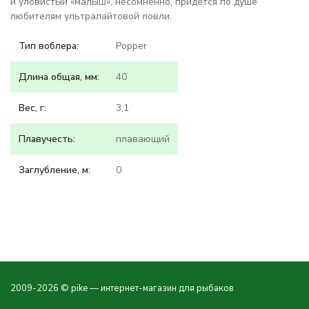
и уловистый «малыш», несомненно, придется по душе
любителям ультралайтовой ловли.
Тип воблера:
Popper
Длина общая, мм:
40
Вес, г:
3,1
Плавучесть:
плавающий
Заглубление, м:
0
2009-2026 © pike — интернет-магазин для рыбаков