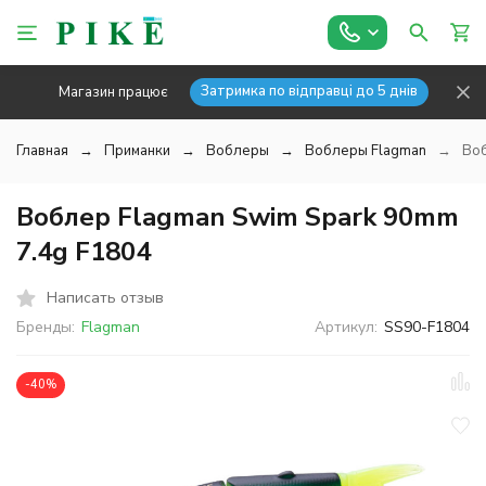
Затримка по відправці до 5 днів
Магазин працює
Главная
Приманки
Воблеры
Воблеры Flagman
Воб
Воблер Flagman Swim Spark 90mm
7.4g F1804
Написать отзыв
Бренды:
Flagman
Артикул:
SS90-F1804
-40%