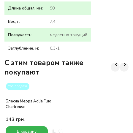
Длина общая, мм:
90
Вес, г:
7,4
Плавучесть:
медленно тонущий
Заглубление, м:
0,3-1
C этим товаром также
покупают
топ продаж
Блесна Mepps Aglia Fluo
Chartreuse
143
грн.
В корзину