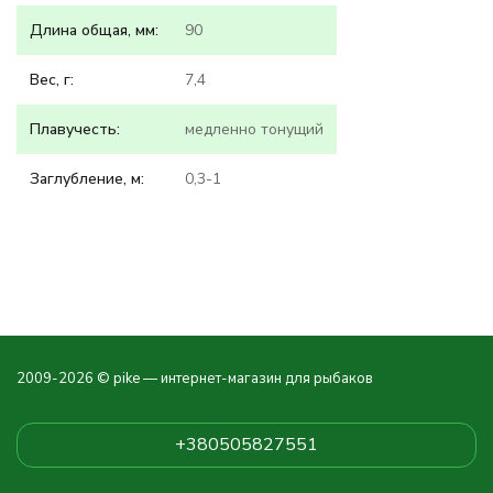
Длина общая, мм:
90
Вес, г:
7,4
Плавучесть:
медленно тонущий
Заглубление, м:
0,3-1
2009-2026 © pike — интернет-магазин для рыбаков
+380505827551