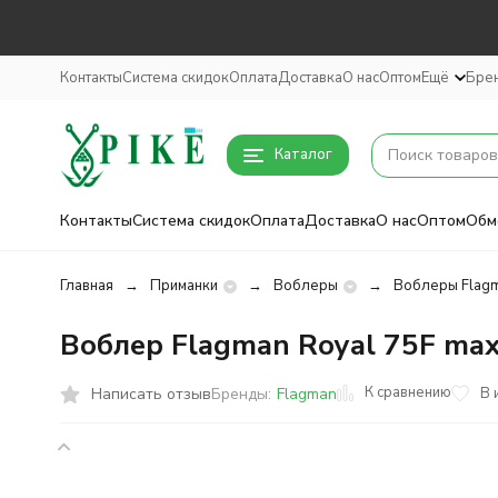
Контакты
Система скидок
Оплата
Доставка
О нас
Оптом
Ещё
Бре
Каталог
Контакты
Система скидок
Оплата
Доставка
О нас
Оптом
Обм
Главная
Приманки
Воблеры
Воблеры Flag
Воблер Flagman Royal 75F max
К сравнению
Написать отзыв
В 
Бренды:
Flagman