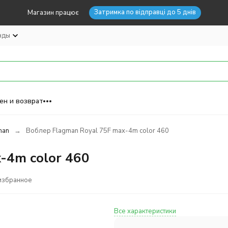
Затримка по відправці до 5 днів
Магазин працює
нды
ен и возврат
man
Воблер Flagman Royal 75F max-4m color 460
-4m color 460
избранное
Все характеристики