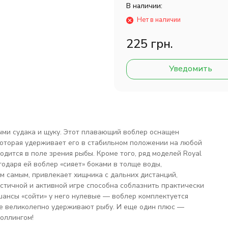
В наличии:
Нет в наличии
225 грн.
Уведомить
ыми судака и щуку. Этот плавающий воблер оснащен
 которая удерживает его в стабильном положении на любой
одится в поле зрения рыбы. Кроме того, ряд моделей Royal
одаря ей воблер «сияет» боками в толще воды,
 самым, привлекает хищника с дальних дистанций,
стичной и активной игре способна соблазнить практически
 шансы «сойти» у него нулевые — воблер комплектуется
е великолепно удерживают рыбу. И еще один плюс —
оллингом!