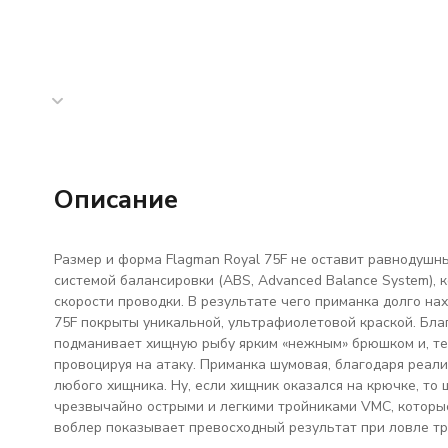
Описание
Размер и форма Flagman Royal 75F не оставит равнодушн
системой балансировки (ABS, Advanced Balance System),
скорости проводки. В результате чего приманка долго нах
75F покрыты уникальной, ультрафиолетовой краской. Благ
подманивает хищную рыбу ярким «нежным» брюшком и, тем
провоцируя на атаку. Приманка шумовая, благодаря реали
любого хищника. Ну, если хищник оказался на крючке, то
чрезвычайно острыми и легкими тройниками VMC, которы
воблер показывает превосходный результат при ловле тр