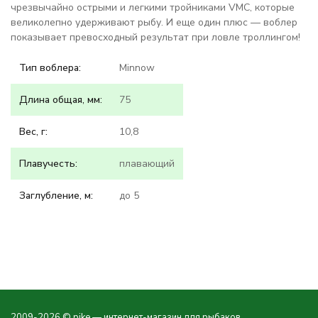
чрезвычайно острыми и легкими тройниками VMC, которые
великолепно удерживают рыбу. И еще один плюс — воблер
показывает превосходный результат при ловле троллингом!
Тип воблера:
Minnow
Длина общая, мм:
75
Вес, г:
10,8
Плавучесть:
плавающий
Заглубление, м:
до 5
2009-2026 © pike — интернет-магазин для рыбаков