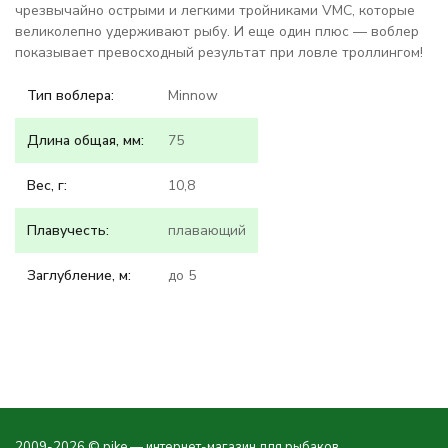
чрезвычайно острыми и легкими тройниками VMC, которые
великолепно удерживают рыбу. И еще один плюс — воблер
показывает превосходный результат при ловле троллингом!
Тип воблера:
Minnow
Длина общая, мм:
75
Вес, г:
10,8
Плавучесть:
плавающий
Заглубление, м:
до 5
2009-2026 © pike — интернет-магазин для рыбаков