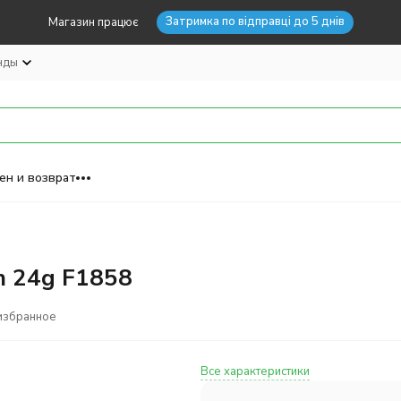
Затримка по відправці до 5 днів
Магазин працює
нды
ен и возврат
m 24g F1858
избранное
Все характеристики