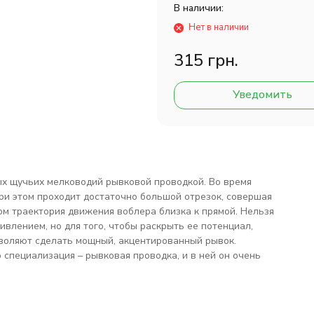
В наличии:
Нет в наличии
315 грн.
Уведомить
ых щучьих мелководий рывковой проводкой. Во время
при этом проходит достаточно большой отрезок, совершая
ом траектория движения воблера близка к прямой. Нельзя
влением, но для того, чтобы раскрыть ее потенциал,
воляют сделать мощный, акцентированный рывок.
 специализация – рывковая проводка, и в ней он очень