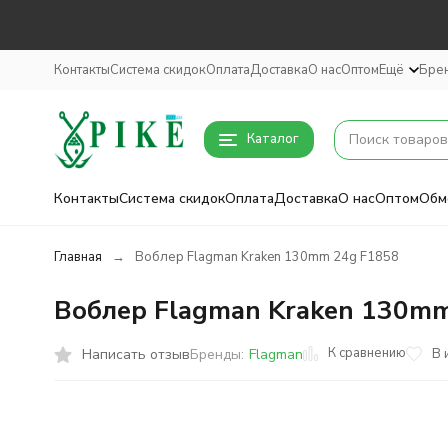
Контакты
Система скидок
Оплата
Доставка
О нас
Оптом
Ещё
Бре
Каталог
Контакты
Система скидок
Оплата
Доставка
О нас
Оптом
Обм
Главная
Воблер Flagman Kraken 130mm 24g F1858
Воблер Flagman Kraken 130m
К сравнению
Написать отзыв
В 
Бренды:
Flagman