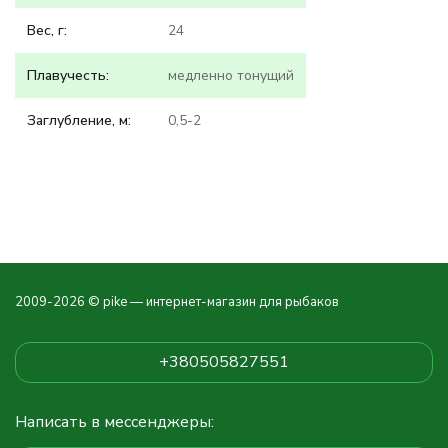
Вес, г:
24
Плавучесть:
медленно тонущий
Заглубление, м:
0,5-2
2009-2026 © pike — интернет-магазин для рыбаков
+380505827551
Написать в мессенджеры: