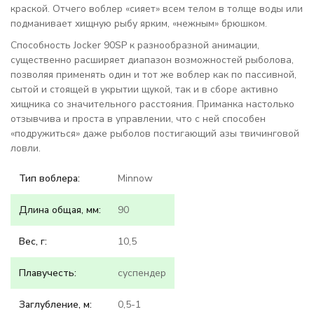
краской. Отчего воблер «сияет» всем телом в толще воды или
подманивает хищную рыбу ярким, «нежным» брюшком.
Способность Jocker 90SP к разнообразной анимации,
существенно расширяет диапазон возможностей рыболова,
позволяя применять один и тот же воблер как по пассивной,
сытой и стоящей в укрытии щукой, так и в сборе активно
хищника со значительного расстояния. Приманка настолько
отзывчива и проста в управлении, что с ней способен
«подружиться» даже рыболов постигающий азы твичинговой
ловли.
Тип воблера:
Minnow
Длина общая, мм:
90
Вес, г:
10,5
Плавучесть:
суспендер
Заглубление, м:
0,5-1