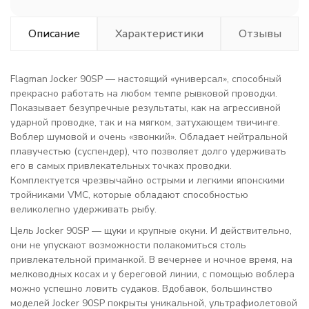
Описание
Характеристики
Отзывы
Flagman Jocker 90SP — настоящий «универсал», способный
прекрасно работать на любом темпе рывковой проводки.
Показывает безупречные результаты, как на агрессивной
ударной проводке, так и на мягком, затухающем твичинге.
Воблер шумовой и очень «звонкий». Обладает нейтральной
плавучестью (суспендер), что позволяет долго удерживать
его в самых привлекательных точках проводки.
Комплектуется чрезвычайно острыми и легкими японскими
тройниками VMC, которые обладают способностью
великолепно удерживать рыбу.
Цель Jocker 90SP — щуки и крупные окуни. И действительно,
они не упускают возможности полакомиться столь
привлекательной приманкой. В вечернее и ночное время, на
мелководных косах и у береговой линии, с помощью воблера
можно успешно ловить судаков. Вдобавок, большинство
моделей Jocker 90SP покрыты уникальной, ультрафиолетовой