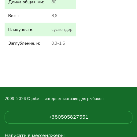
Длина общая, мм:
80
Вес, г:
8,6
Плавучесть:
суспендер
Заглубление, м:
0,3-1,5
2009-2026 © pike — интернет-магазин для рыбаков
+380505827551
Написать в мессенджеры: