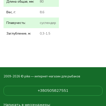
Длина общая, мм:
80
Вес, г:
8,6
Плавучесть:
суспендер
Заглубление, м:
0,3-1,5
2009-2026 © pike — интернет-магазин для рыбаков
+380505827551
Написать в мессенджеры: