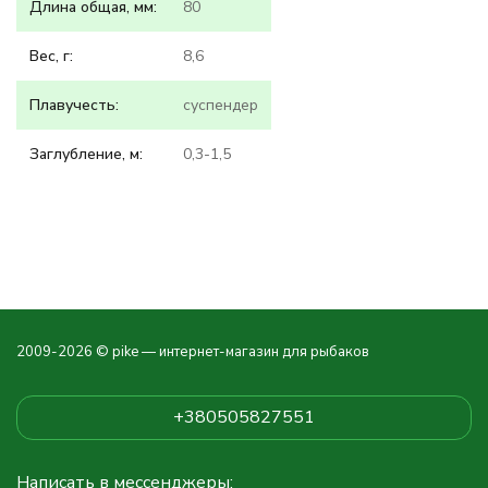
Длина общая, мм:
80
Вес, г:
8,6
Плавучесть:
суспендер
Заглубление, м:
0,3-1,5
2009-2026 © pike — интернет-магазин для рыбаков
+380505827551
Написать в мессенджеры: