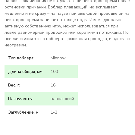
на бок. Покачивания не затухают еще некоторое время после
остановки приманки. Воблер плавающий, но всплывает
медленно и не сразу – на паузе при рывковой проводке он на
некоторое время зависает в толще воды. Имеет довольно
активную собственную игру, может использоваться при
ловле равномерной проводкой или короткими потяжками. Но
все же стихия этого воблера – рывковая проводка, и здесь он
неотразим.
Тип воблера:
Minnow
Длина общая, мм:
100
Вес, г:
16
Плавучесть:
плавающий
Заглубление, м:
1-2