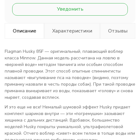
Уведомить
Описание
Характеристики
Отзывы
Flagman Husky 85F — оригинальный, плавающий воблер
класса Minnow. Данная модель рассчитана на ловлю в
«верхней воде» методом твичинга или особым способом
плавной проводки. Этот способ опытные спиннингисты
называют «выгуливание пса на поводке» (видимо, поэтому
приманку назвали в честь породы собак). При такой проводке
приманка выныривает из воды, показывает «голову» и снова
ныряет, создавая всплеск.
И это еще не все! Немалый шумовой эффект Husky придает
комплект шариков внутри — эти «погремушки» зазывают
хищника с дальних дистанций. Вдобавок, большинство
моделей Husky покрыты уникальной, ультрафиолетовой
краской. Отчего воблер «сияет» всем телом в толще воды или
подманивает хищную рыбу ярким, «нежным»