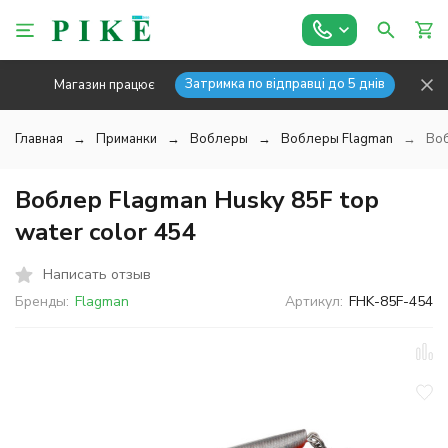
Затримка по відправці до 5 днів
Магазин працює
Главная
Приманки
Воблеры
Воблеры Flagman
Воб
Воблер Flagman Husky 85F top
water color 454
Написать отзыв
Бренды:
Flagman
Артикул:
FHK-85F-454