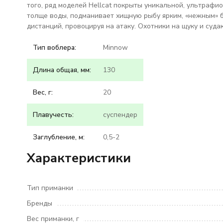
того, ряд моделей Hellcat покрыты уникальной, ультрафио
толще воды, подманивает хищную рыбу ярким, «нежным» б
дистанций, провоцируя на атаку. Охотники на щуку и суда
Тип воблера:
Minnow
Длина общая, мм:
130
Вес, г:
20
Плавучесть:
суспендер
Заглубление, м:
0,5-2
Характеристики
Тип приманки
Бренды
Вес приманки, г