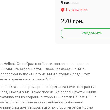
В наличии:
Нет в наличии
270 грн.
Уведомить
в Hellcat. Он вобрал в себя все достоинства приманок
и щуки. Его особенности — хорошая аэродинамика,
превосходно ловит на течении и в стоячей воде. Этот
тремя острейшими крючками VMC.
 проводка — во время рывков приманка мечется в разные
ще воды носом вниз. Такое поведение провоцирует хищника
качивается из стороны в стороны. Flagman Hellcat 130SP
System), которая удерживает воблер в стабильном
о приманка долго находится в поле зрения рыбы. Кроме