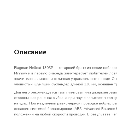
Описание
Flagman Hellcat 130SP — «старший брат» из серии воблеро
Minnow и в первую очередь заинтересует любителей ловл
значительная масса и отличная управляемость в воде. Он 
уловистый, шумящий суспендер длиной 130 мм, оснащен 
Для него рекомендуется твиттчинговая или джеркинговая
стороны, как раненая рыбка, а при паузе зависает в тол
на удар. При медленной равномерной проводке воблер рас
оснащен системой балансировки (ABS, Advanced Balance 
положении на любой скорости проводки. В результате чег