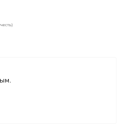
честь)
ым.