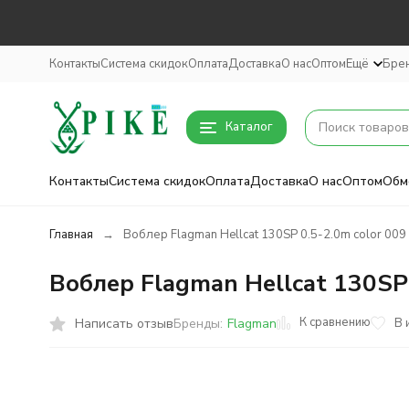
Контакты
Система скидок
Оплата
Доставка
О нас
Оптом
Ещё
Бре
Каталог
Контакты
Система скидок
Оплата
Доставка
О нас
Оптом
Обм
Главная
Воблер Flagman Hellcat 130SP 0.5-2.0m color 009
Воблер Flagman Hellcat 130SP 
К сравнению
Написать отзыв
В 
Бренды:
Flagman