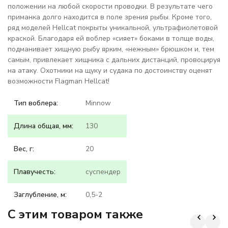
положении на любой скорости проводки. В результате чего
приманка долго находится в поле зрения рыбы. Кроме того,
ряд моделей Hellcat покрыты уникальной, ультрафиолетовой
краской. Благодаря ей воблер «сияет» боками в толще воды,
подманивает хищную рыбу ярким, «нежным» брюшком и, тем
самым, привлекает хищника с дальних дистанций, провоцируя
на атаку. Охотники на щуку и судака по достоинству оценят
возможности Flagman Hellcat!
Тип воблера:
Minnow
Длина общая, мм:
130
Вес, г:
20
Плавучесть:
суспендер
Заглубление, м:
0,5-2
C этим товаром также