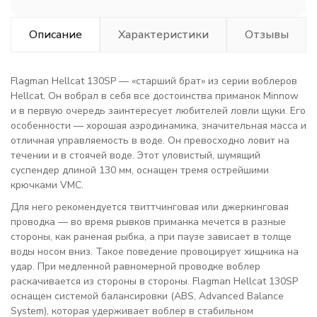
Описание
Характеристики
Отзывы
Flagman Hellcat 130SP — «старший брат» из серии воблеров
Hellcat. Он вобрал в себя все достоинства приманок Minnow
и в первую очередь заинтересует любителей ловли щуки. Его
особенности — хорошая аэродинамика, значительная масса и
отличная управляемость в воде. Он превосходно ловит на
течении и в стоячей воде. Этот уловистый, шумящий
суспендер длиной 130 мм, оснащен тремя острейшими
крючками VMC.
Для него рекомендуется твиттчинговая или джеркинговая
проводка — во время рывков приманка мечется в разные
стороны, как раненая рыбка, а при паузе зависает в толще
воды носом вниз. Такое поведение провоцирует хищника на
удар. При медленной равномерной проводке воблер
раскачивается из стороны в стороны. Flagman Hellcat 130SP
оснащен системой балансировки (ABS, Advanced Balance
System), которая удерживает воблер в стабильном