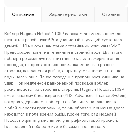
Описание
Характеристики
Отзывы
Воблер Flagman Hellcat 110SP класса Minnow можно смело
назвать «грозой щуки»! Это уловистый, шумящий суспендер
длиной 110 мм оснащен тремя острейшими крючками VMC.
Превосходно ловит на течении и в стоячей воде. Для этого
воблера рекомендуется твиттчинговая или джеркинговая
проводка, во время рывков приманка мечется в разные
стороны, как раненая рыбка, а при паузе зависает в толще
воды носом вниз. Такое поведение провоцирует хищника на
удар. При медленной равномерной проводке воблер
раскачивается из стороны в стороны. Flagman Hellcat 110SP
имеет систему балансировки (ABS, Advanced Balance System),
которая удерживает воблер в стабильном положении на
любой скорости проводки, и, таким образом, приманка долго
находится в поле зрения рыбы. Кроме того, ряд моделей
Hellcat покрыты уникальной, ультрафиолетовой краской.
Благодаря ей воблер «сияет» боками в толще воды,