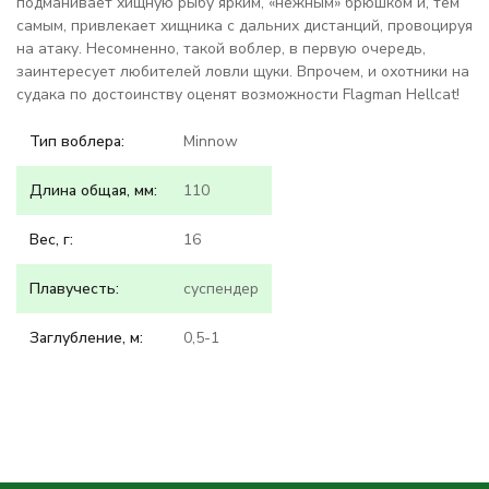
подманивает хищную рыбу ярким, «нежным» брюшком и, тем
самым, привлекает хищника с дальних дистанций, провоцируя
на атаку. Несомненно, такой воблер, в первую очередь,
заинтересует любителей ловли щуки. Впрочем, и охотники на
судака по достоинству оценят возможности Flagman Hellcat!
Тип воблера:
Minnow
Длина общая, мм:
110
Вес, г:
16
Плавучесть:
суспендер
Заглубление, м:
0,5-1