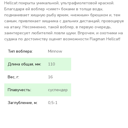
Hellcat покрыты уникальной, ультрафиолетовой краской.
Благодаря ей воблер «сияет» боками в толще воды,
подманивает хищную рыбу ярким, «нежным» брюшком и, тем
самым, привлекает хищника с дальних дистанций, провоцируя
на атаку. Несомненно, такой воблер, в первую очередь,
заинтересует любителей ловли щуки. Впрочем, и охотники на
судака по достоинству оценят возможности Flagman Hellcat!
Тип воблера:
Minnow
Длина общая, мм:
110
Вес, г:
16
Плавучесть:
суспендер
Заглубление, м:
0,5-1