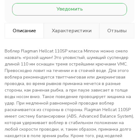
Уведомить
Описание
Характеристики
Отзывы
Воблер Flagman Hellcat 110SP класса Minnow можно смело
назвать «грозой щуки»! Это уловистый, шумящий суспендер
длиной 110 мм оснащен тремя острейшими крючками VMC.
Превосходно ловит на течении и в стоячей воде. Для этого
воблера рекомендуется твиттчинговая или джеркинговая
проводка, во время рывков приманка мечется в разные
стороны, как раненая рыбка, а при паузе зависает в толще
воды носом вниз. Такое поведение провоцирует хищника на
удар. При медленной равномерной проводке воблер
раскачивается из стороны в стороны. Flagman Hellcat 110SP
имеет систему балансировки (ABS, Advanced Balance System),
которая удерживает воблер в стабильном положении на
любой скорости проводки, и, таким образом, приманка долго
находится в поле зрения рыбы. Кроме того, ряд моделей