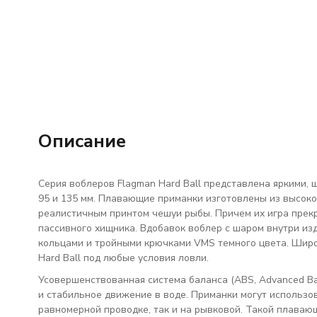
Описание
Серия воблеров Flagman Hard Ball представлена яркими, 
95 и 135 мм. Плавающие приманки изготовлены из высоко
реалистичным принтом чешуи рыбы. Причем их игра прек
пассивного хищника. Вдобавок воблер с шаром внутри из
кольцами и тройными крючками VMS темного цвета. Широ
Hard Ball под любые условия ловли.
Усовершенствованная система баланса (ABS, Advanced Ba
и стабильное движение в воде. Приманки могут использов
равномерной проводке, так и на рывковой. Такой плавающ