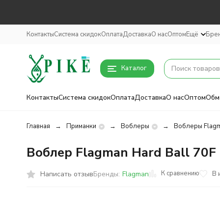
Контакты
Система скидок
Оплата
Доставка
О нас
Оптом
Ещё
Бре
Каталог
Контакты
Система скидок
Оплата
Доставка
О нас
Оптом
Обм
Главная
Приманки
Воблеры
Воблеры Flag
Воблер Flagman Hard Ball 70F 
К сравнению
Написать отзыв
В 
Бренды:
Flagman