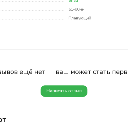
Shad
51-80мм
Плавующий
зывов ещё нет — ваш может стать перв
Написать отзыв
ют