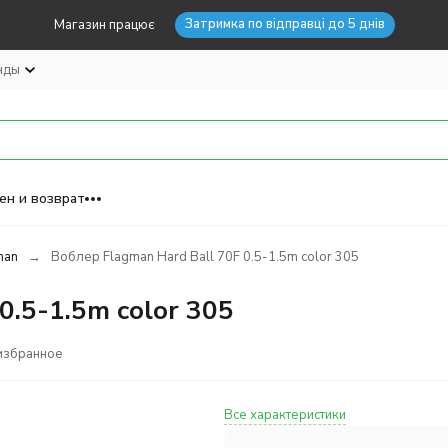
Затримка по відправці до 5 днів
Магазин працює
нды
ен и возврат
man
Воблер Flagman Hard Ball 70F 0.5-1.5m color 305
0.5-1.5m color 305
избранное
Все характеристики