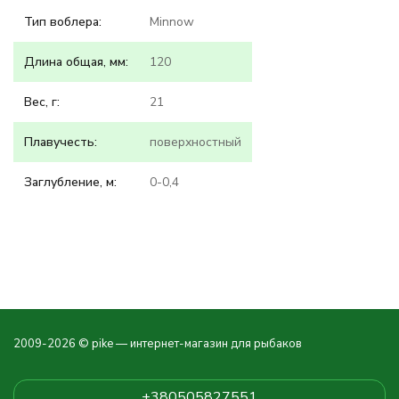
Тип воблера:
Minnow
Длина общая, мм:
120
Вес, г:
21
Плавучесть:
поверхностный
Заглубление, м:
0-0,4
2009-2026 © pike — интернет-магазин для рыбаков
+380505827551