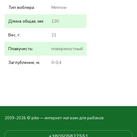
Тип воблера:
Minnow
Длина общая, мм:
120
Вес, г:
21
Плавучесть:
поверхностный
Заглубление, м:
0-0,4
2009-2026 © pike — интернет-магазин для рыбаков
+380505827551