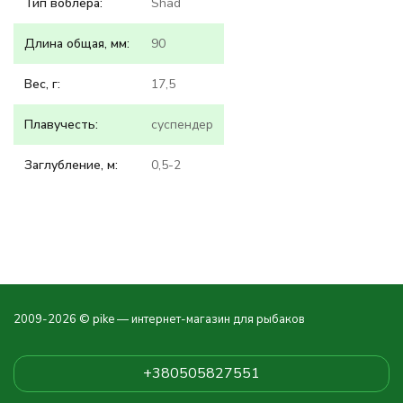
Тип воблера:
Shad
Длина общая, мм:
90
Вес, г:
17,5
Плавучесть:
суспендер
Заглубление, м:
0,5-2
2009-2026 © pike — интернет-магазин для рыбаков
+380505827551