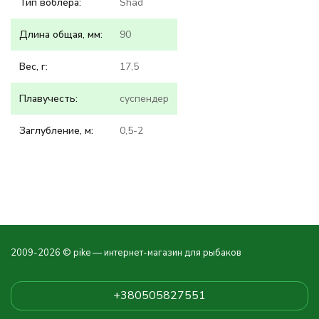
Тип воблера:
Shad
Длина общая, мм:
90
Вес, г:
17,5
Плавучесть:
суспендер
Заглубление, м:
0,5-2
2009-2026 © pike — интернет-магазин для рыбаков
+380505827551