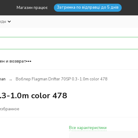
Затримка по відправці до 5 днів
Магазин працює
нды
ен и возврат
man
Воблер Flagman Drifter 70SP 0.3-1.0m color 478
.3-1.0m color 478
избранное
Все характеристики