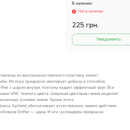
В наличии:
Нет в наличии
225 грн.
Уведомить
отовлены из высококачественного пластика, имеют
ыбы. Их игра прекрасно имитирует добычу и способна
fter с шаром внутри, поэтому издает эффектный звук. Все
ками VMС темного цвета. Широкая цветовая гамма моделей
азличные условия ловли. Кроме этого,
lance System) обеспечивает естественное, живое действие
облеров Drifter — щука. И эти суспендеры прекрасно