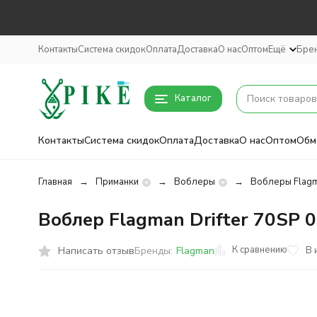
Контакты
Система скидок
Оплата
Доставка
О нас
Оптом
Ещё
Бре
Каталог
Контакты
Система скидок
Оплата
Доставка
О нас
Оптом
Обм
Главная
Приманки
Воблеры
Воблеры Flag
Воблер Flagman Drifter 70SP 0
К сравнению
Написать отзыв
В 
Бренды:
Flagman