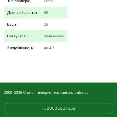
Тип воблера:
Crank
Длина общая, мм:
65
Вес, г:
16
Плавучесть:
плавающий
Заглубление, м:
до 4,2
2009-2026 © pike — интернет-магазин для рыбаков
+380505827551