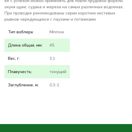
ее с успехом можно применять для ловли прудовой форели,
окуня щуки, судака и жереха на самых различных водоемах.
При проводке рекомендованы серии коротких кистевых
рывков чередующихся с паузами и потяжками.
Тип воблера:
Minnow
Длина общая, мм:
45
Вес, г:
3,1
Плавучесть:
тонущий
Заглубление, м:
0,3-1