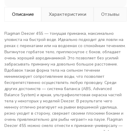
Описание
Характеристики
Отзывы
Flagman Deezer 45S — тонущая приманка, максимально
уловиста на быстрой воде. Идеально подходит для ловли на
реках с перекатами или на водоемах со спокойным течением.
Вытянутое горбатое тело, приплюснутое с боков, обладает
очень хорошей аэродинамикой. Это позволяет без усилий
забрасывать приманку на довольно большое расстояние.
Вдобавок такая форма тела на сильном течении
минимизирует сопротивление воды, что позволяет
беспрепятственно осуществлять любую проводку. Среди
других достоинств — система баланса (ABS, Advanced
Balance System) и яркая, ультрафиолетовая окраска частей
тела у некоторых у моделей Deezer. В результате чего
минноу отлично реагирует на рывки вершинкой удилища,
резко уходит в сторону, сверкает своими плоскими боками и
очень привлекательно для рыбы «играет» на паузе. Flagman
Deezer 45S можно смело отнести к приманке-универсалу —