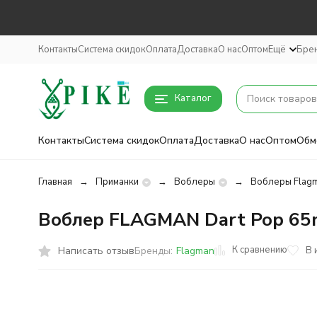
Контакты
Система скидок
Оплата
Доставка
О нас
Оптом
Ещё
Бре
Каталог
Контакты
Система скидок
Оплата
Доставка
О нас
Оптом
Обм
Главная
Приманки
Воблеры
Воблеры Flag
Воблер FLAGMAN Dart Pop 65
К сравнению
Написать отзыв
В 
Бренды:
Flagman