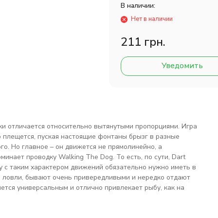
В наличии:
Нет в наличии
211 грн.
Уведомить
нки отличается относительно вытянутыми пропорциями. Игра
о плещется, пуская настоящие фонтаны брызг в разные
го. Но главное – он движется не прямолинейно, а
минает проводку Walking The Dog. То есть, по сути, Dart
ку с таким характером движений обязательно нужно иметь в
й ловли, бывают очень привередливыми и нередко отдают
ется универсальным и отлично привлекает рыбу, как на