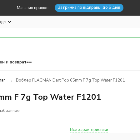
Затримка по відправці до 5 днів
Магазин працює
нды
ен и возврат
man
Воблер FLAGMAN Dart Pop 65mm F 7g Top Water F1201
mm F 7g Top Water F1201
избранное
Все характеристики