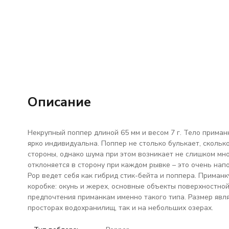
Описание
Некрупный поппер длиной 65 мм и весом 7 г. Тело прима
ярко индивидуальна. Поппер не столько булькает, скольк
стороны, однако шума при этом возникает не слишком мно
отклоняется в сторону при каждом рывке – это очень напо
Pop ведет себя как гибрид стик-бейта и поппера. Приман
коробке: окунь и жерех, основные объекты поверхностно
предпочтения приманкам именно такого типа. Размер явля
просторах водохранилищ, так и на небольших озерах.