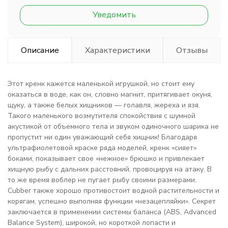
Уведомить
Описание
Характеристики
Отзывы
Этот кренк кажется маленькой игрушкой, но стоит ему
оказаться в воде, как он, словно магнит, притягивает окуня,
щуку, а также белых хищников — голавля, жереха и язя.
Такого маленького возмутителя спокойствия с шумной
акустикой от объемного тела и звуком одиночного шарика не
пропустит ни один уважающий себя хищник! Благодаря
ультрафиолетовой краске ряда моделей, кренк «сияет»
боками, показывает свое «нежное» брюшко и привлекает
хищную рыбу с дальних расстояний, провоцируя на атаку. В
то же время воблер не пугает рыбу своими размерами.
Cubber также хорошо противостоит водной растительности и
корягам, успешно выполняя функции «незацепляйки». Секрет
заключается в применении системы баланса (ABS, Advanced
Balance System), широкой, но короткой лопасти и