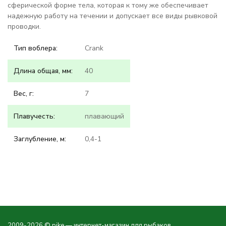
сферической форме тела, которая к тому же обеспечивает
надежную работу на течении и допускает все виды рывковой
проводки.
Тип воблера:
Crank
Длина общая, мм:
40
Вес, г:
7
Плавучесть:
плавающий
Заглубление, м:
0,4-1
2009-2026 © pike — интернет-магазин для рыбаков