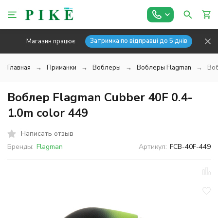
Затримка по відправці до 5 днів
Магазин працює
Главная
Приманки
Воблеры
Воблеры Flagman
Воб
Воблер Flagman Cubber 40F 0.4-
1.0m color 449
Написать отзыв
Бренды:
Flagman
Артикул:
FCB-40F-449