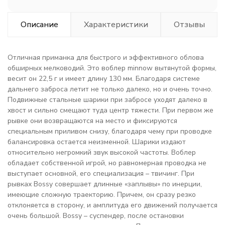
Описание
Характеристики
Отзывы
Отличная приманка для быстрого и эффективного облова
обширных мелководий. Это воблер minnow вытянутой формы,
весит он 22,5 г и имеет длину 130 мм. Благодаря системе
дальнего заброса летит не только далеко, но и очень точно.
Подвижные стальные шарики при забросе уходят далеко в
хвост и сильно смещают туда центр тяжести. При первом же
рывке они возвращаются на место и фиксируются
специальным приливом снизу, благодаря чему при проводке
балансировка остается неизменной. Шарики издают
относительно негромкий звук высокой частоты. Воблер
обладает собственной игрой, но равномерная проводка не
выступает основной, его специализация – твичинг. При
рывках Bossy совершает длинные «заплывы» по инерции,
имеющие сложную траекторию. Причем, он сразу резко
отклоняется в сторону, и амплитуда его движений получается
очень большой. Bossy – суспендер, после остановки