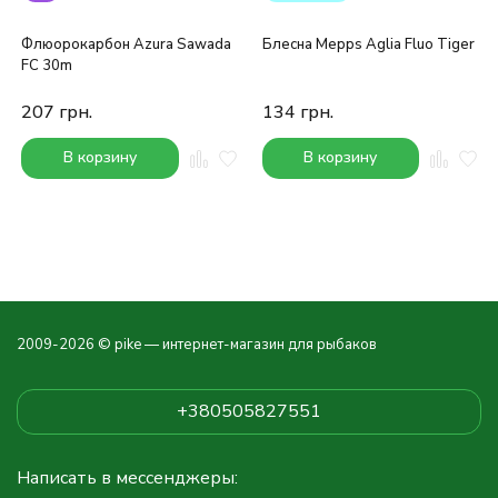
Флюорокарбон Azura Sawada
Блесна Mepps Aglia Fluo Tiger
FC 30m
207
грн.
134
грн.
В корзину
В корзину
2009-2026 © pike — интернет-магазин для рыбаков
+380505827551
Написать в мессенджеры: