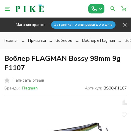
Затримка по відправці до 5 днів
Магазин працює
Главная
Приманки
Воблеры
Воблеры Flagman
Во
Воблер FLAGMAN Bossy 98mm 9g
F1107
Написать отзыв
Бренды:
Flagman
Артикул:
BS98-F1107