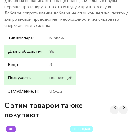
движения он зависает в толще воды. Длительные паузы
нередко провоцируют на атаку щуку и крупного окуня.
Лобовое сопротивление воблера не слишком велико, поэтому
для рывковой проводки нет необходимости использовать
сверхжесткие удилища.
Тип воблера:
Minnow
Длина общая, мм:
98
Вес, г:
9
Плавучесть:
плавающий
Заглубление, м:
0,5-1,2
C этим товаром также
покупают
хит
топ продаж