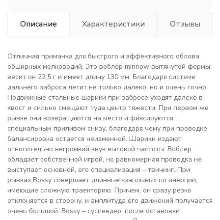
Описание
Характеристики
Отзывы
Отличная приманка для быстрого и эффективного облова
обширных мелководий. Это воблер minnow вытянутой формы,
весит он 22,5 г и имеет длину 130 мм. Благодаря системе
дальнего заброса летит не только далеко, но и очень точно.
Подвижные стальные шарики при забросе уходят далеко в
хвост и сильно смещают туда центр тяжести. При первом же
рывке они возвращаются на место и фиксируются
специальным приливом снизу, благодаря чему при проводке
балансировка остается неизменной. Шарики издают
относительно негромкий звук высокой частоты. Воблер
обладает собственной игрой, но равномерная проводка не
выступает основной, его специализация – твичинг. При
рывках Bossy совершает длинные «заплывы» по инерции,
имеющие сложную траекторию. Причем, он сразу резко
отклоняется в сторону, и амплитуда его движений получается
очень большой. Bossy – суспендер, после остановки