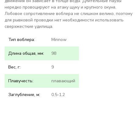
движения он зависает в толще воды. Длительные паузы
нередко провоцируют на атаку щуку и крупного окуня.
Лобовое сопротивление воблера не слишком велико, поэтому
для рывковой проводки нет необходимости использовать
сверхжесткие удилища.
Тип воблера:
Minnow
Длина общая, мм:
98
Вес, г:
9
Плавучесть:
плавающий
Заглубление, м:
0,5-1,2