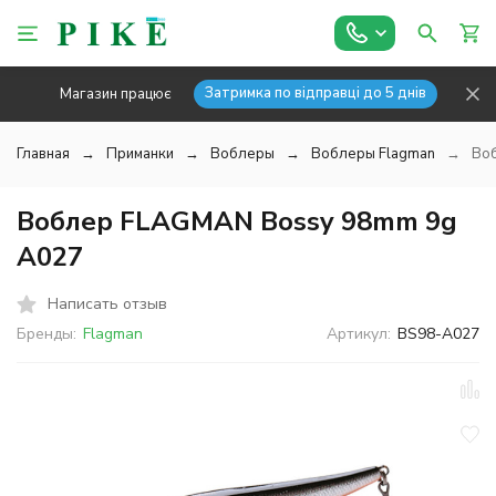
Затримка по відправці до 5 днів
Магазин працює
Главная
Приманки
Воблеры
Воблеры Flagman
Во
Воблер FLAGMAN Bossy 98mm 9g
A027
Написать отзыв
Бренды:
Flagman
Артикул:
BS98-A027