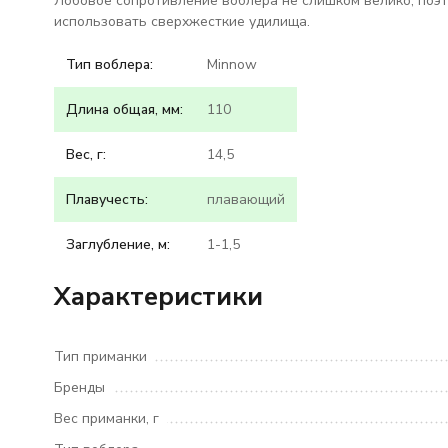
Лобовое сопротивление воблера не слишком велико, поэт
использовать сверхжесткие удилища.
Тип воблера:
Minnow
Длина общая, мм:
110
Вес, г:
14,5
Плавучесть:
плавающий
Заглубление, м:
1-1,5
Характеристики
Тип приманки
Бренды
Вес приманки, г