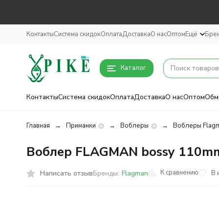
Контакты
Система скидок
Оплата
Доставка
О нас
Оптом
Ещё
Бре
Каталог
Контакты
Система скидок
Оплата
Доставка
О нас
Оптом
Обм
Главная
Приманки
Воблеры
Воблеры Flag
Воблер FLAGMAN bossy 110mm 
К сравнению
Написать отзыв
В 
Бренды:
Flagman