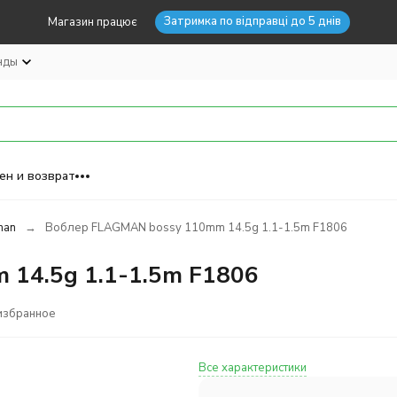
Затримка по відправці до 5 днів
Магазин працює
нды
ен и возврат
man
Воблер FLAGMAN bossy 110mm 14.5g 1.1-1.5m F1806
14.5g 1.1-1.5m F1806
избранное
Все характеристики