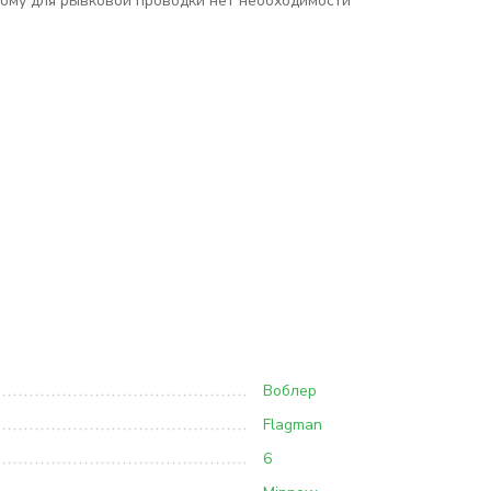
ому для рывковой проводки нет необходимости
Воблер
Flagman
6