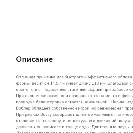
Описание
Отличная приманка для быстрого и эффективного облова
формы, весит он 14,5 г и имеет длину 110 мм. Благодаря с
очень точно. Подвижные стальные шарики при забросе ухо
При первом же рывке они возвращаются на место и фикси
проводке балансировка остается неизменной. Шарики изд
Воблер обладает собственной игрой, но равномерная пров
При рывках Bossy совершает длинные «заплывы» по инерц
отклоняется в сторону, и амплитуда его движений получае
движения он зависает в толще воды. Длительные паузы не