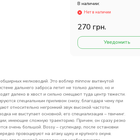
В наличии:
Нет в наличии
270 грн.
Уведомить
 обширных мелководий. Это воблер minnow вытянутой
истеме дальнего заброса летит не только далеко, но и
дят далеко в хвост и сильно смещают туда центр тяжести.
руются специальным приливом снизу, благодаря чему при
ают относительно негромкий звук высокой частоты.
одка не выступает основной, его специализация – твичинг.
ии, имеющие сложную траекторию. Причем, он сразу резко
тся очень большой. Bossy – суспендер, после остановки
редко провоцируют на атаку щуку и крупного окуня.