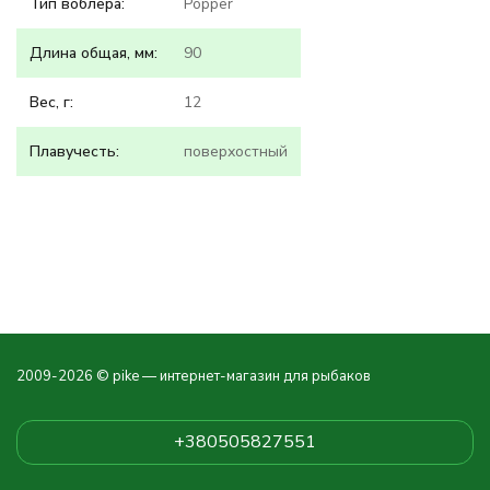
Тип воблера:
Popper
Длина общая, мм:
90
Вес, г:
12
Плавучесть:
поверхостный
2009-2026 © pike — интернет-магазин для рыбаков
+380505827551