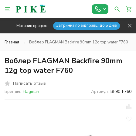
Затримка по відправці до 5 днів
Магазин працює
Главная
Воблер FLAGMAN Backfire 90mm 12g top water F760
Воблер FLAGMAN Backfire 90mm
12g top water F760
Написать отзыв
Бренды:
Flagman
Артикул:
BF90-F760