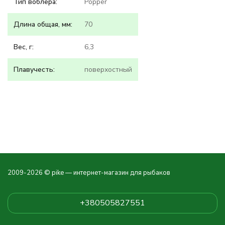
Тип воблера:
Popper
Длина общая, мм:
70
Вес, г:
6,3
Плавучесть:
поверхостный
2009-2026 © pike — интернет-магазин для рыбаков
+380505827551