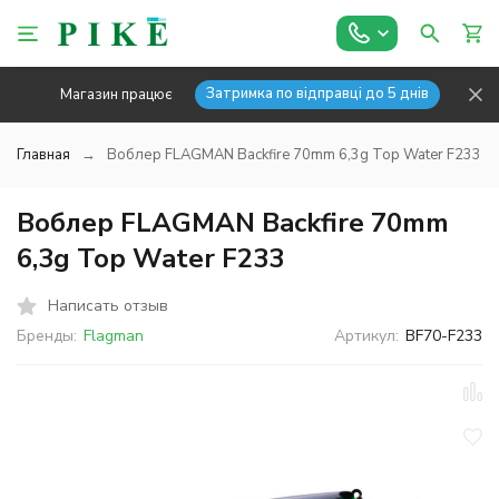
Затримка по відправці до 5 днів
Магазин працює
Главная
Воблер FLAGMAN Backfire 70mm 6,3g Top Water F233
Воблер FLAGMAN Backfire 70mm
6,3g Top Water F233
Написать отзыв
Бренды:
Flagman
Артикул:
BF70-F233