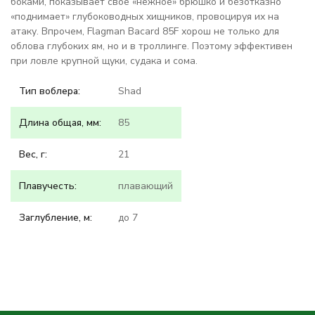
боками, показывает свое «нежное» брюшко и безотказно
«поднимает» глубоководных хищников, провоцируя их на
атаку. Впрочем, Flagman Bacard 85F хорош не только для
облова глубоких ям, но и в троллинге. Поэтому эффективен
при ловле крупной щуки, судака и сома.
Тип воблера:
Shad
Длина общая, мм:
85
Вес, г:
21
Плавучесть:
плавающий
Заглубление, м:
до 7