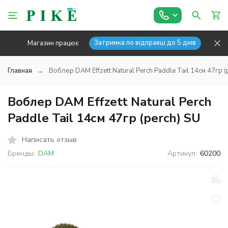
Затримка по відправці до 5 днів
Магазин працює
Главная
Воблер DAM Effzett Natural Perch Paddle Tail 14см 47гр (
Воблер DAM Effzett Natural Perch
Paddle Tail 14см 47гр (perch) SU
Написать отзыв
Бренды:
DAM
Артикул:
60200