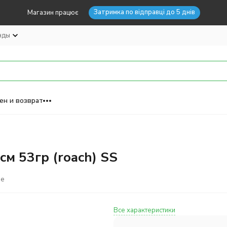
Затримка по відправці до 5 днів
Магазин працює
нды
ен и возврат
см 53гр (roach) SS
ое
Все характеристики