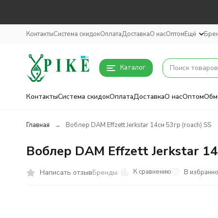
Контакты
Система скидок
Оплата
Доставка
О нас
Оптом
Ещё
Бре
Каталог
Контакты
Система скидок
Оплата
Доставка
О нас
Оптом
Обм
Главная
Воблер DAM Effzett Jerkstar 14см 53гр (roach) SS
Воблер DAM Effzett Jerkstar 14
К сравнению
Написать отзыв
В избранн
Бренды: