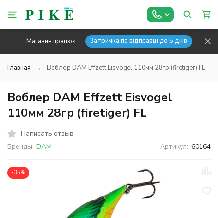
Затримка по відправці до 5 днів
Магазин працює
Главная
Воблер DAM Effzett Eisvogel 110мм 28гр (firetiger) FL
Воблер DAM Effzett Eisvogel
110мм 28гр (firetiger) FL
Написать отзыв
Бренды:
DAM
Артикул:
60164
-35%