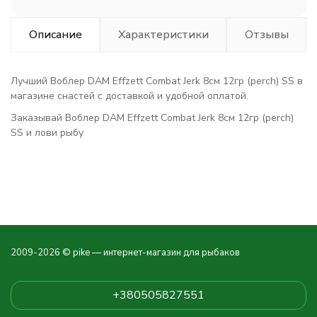
Описание
Характеристики
Отзывы
Лучший Воблер DAM Effzett Combat Jerk 8см 12гр (perch) SS в
магазине снастей с доставкой и удобной оплатой.
Заказывай Воблер DAM Effzett Combat Jerk 8см 12гр (perch)
SS и лови рыбу
2009-2026 © pike — интернет-магазин для рыбаков
+380505827551