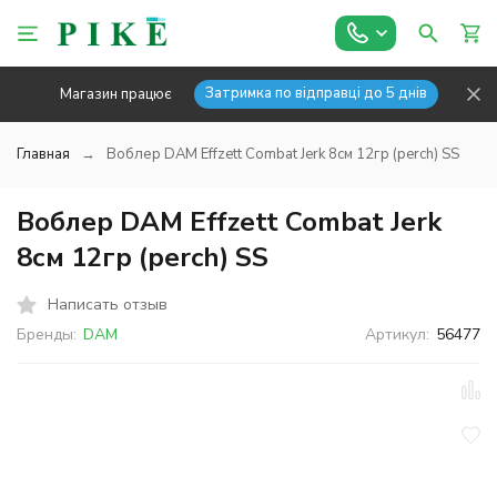
Затримка по відправці до 5 днів
Магазин працює
Главная
Воблер DAM Effzett Combat Jerk 8см 12гр (perch) SS
Воблер DAM Effzett Combat Jerk
8см 12гр (perch) SS
Написать отзыв
Бренды:
DAM
Артикул:
56477