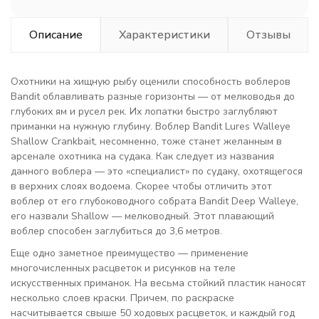
Описание
Характеристики
Отзывы
Охотники на хищную рыбу оценили способность воблеров
Bandit облавливать разные горизонты — от мелководья до
глубоких ям и русел рек. Их лопатки быстро заглубляют
приманки на нужную глубину. Воблер Bandit Lures Walleye
Shallow Crankbait, несомненно, тоже станет желанным в
арсенале охотника на судака. Как следует из названия
данного воблера — это «специалист» по судаку, охотящегося
в верхних слоях водоема. Скорее чтобы отличить этот
воблер от его глубоководного собрата Bandit Deep Walleye,
его назвали Shallow — мелководный. Этот плавающий
воблер способен заглубиться до 3,6 метров.
Еще одно заметное преимущество — применение
многочисленных расцветок и рисунков на теле
искусственных приманок. На весьма стойкий пластик наносят
несколько слоев краски. Причем, по раскраске
насчитывается свыше 50 ходовых расцветок, и каждый год