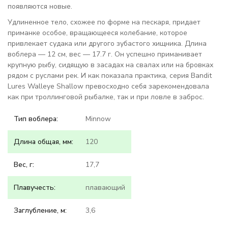
появляются новые.
Удлиненное тело, схожее по форме на пескаря, придает
приманке особое, вращающееся колебание, которое
привлекает судака или другого зубастого хищника. Длина
воблера — 12 см, вес — 17.7 г. Он успешно приманивает
крупную рыбу, сидящую в засадах на свалах или на бровках
рядом с руслами рек. И как показала практика, серия Bandit
Lures Walleye Shallow превосходно себя зарекомендовала
как при троллинговой рыбалке, так и при ловле в заброс.
Тип воблера:
Minnow
Длина общая, мм:
120
Вес, г:
17,7
Плавучесть:
плавающий
Заглубление, м:
3,6