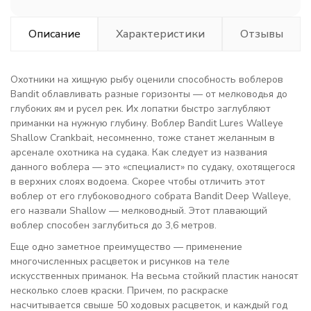
Описание
Характеристики
Отзывы
Охотники на хищную рыбу оценили способность воблеров
Bandit облавливать разные горизонты — от мелководья до
глубоких ям и русел рек. Их лопатки быстро заглубляют
приманки на нужную глубину. Воблер Bandit Lures Walleye
Shallow Crankbait, несомненно, тоже станет желанным в
арсенале охотника на судака. Как следует из названия
данного воблера — это «специалист» по судаку, охотящегося
в верхних слоях водоема. Скорее чтобы отличить этот
воблер от его глубоководного собрата Bandit Deep Walleye,
его назвали Shallow — мелководный. Этот плавающий
воблер способен заглубиться до 3,6 метров.
Еще одно заметное преимущество — применение
многочисленных расцветок и рисунков на теле
искусственных приманок. На весьма стойкий пластик наносят
несколько слоев краски. Причем, по раскраске
насчитывается свыше 50 ходовых расцветок, и каждый год