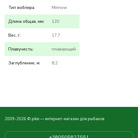
Тип воблера:
Minnow
Длина общая, мм:
120
Вес, г:
17,7
Плавучесть:
плавающий
Заглубление, м:
8,2
2009-2026 © pike — интернет-магазин для рыбаков
+380505827551