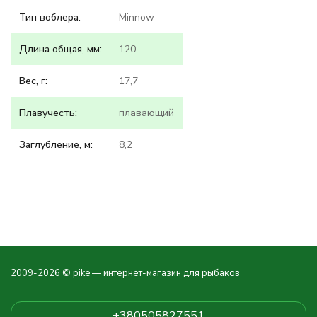
Тип воблера:
Minnow
Длина общая, мм:
120
Вес, г:
17,7
Плавучесть:
плавающий
Заглубление, м:
8,2
2009-2026 © pike — интернет-магазин для рыбаков
+380505827551