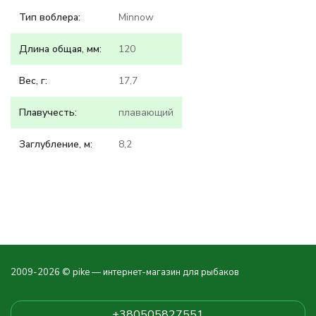
Тип воблера:
Minnow
Длина общая, мм:
120
Вес, г:
17,7
Плавучесть:
плавающий
Заглубление, м:
8,2
2009-2026 © pike — интернет-магазин для рыбаков
+380505827551