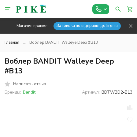
Затримка по відправці до 5 днів
Магазин працює
Главная
Воблер BANDIT Walleye Deep #B13
Воблер BANDIT Walleye Deep
#B13
Написать отзыв
Бренды:
Bandit
Артикул:
BDTWBD2-B13