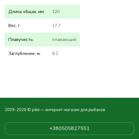
Длина общая, мм:
120
Вес, г:
17,7
Плавучесть:
плавающий
Заглубление, м:
8,2
2009-2026 © pike — интернет-магазин для рыбаков
+380505827551