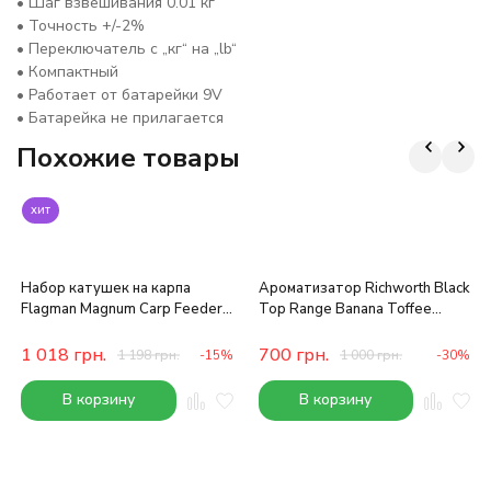
• Шаг взвешивания 0.01 кг
• Точность +/-2%
• Переключатель с „кг“ на „lb“
• Компактный
• Работает от батарейки 9V
• Батарейка не прилагается
Похожие товары
хит
Набор катушек на карпа
Ароматизатор Richworth Black
Flagman Magnum Carp Feeder
Top Range Banana Toffee
4000 2 шт
250ml
1 018
грн.
700
грн.
1 198
грн.
-15%
1 000
грн.
-30%
В корзину
В корзину