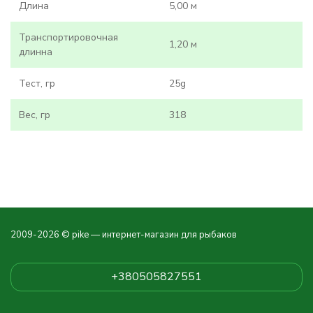
Длина
5,00 м
Транспортировочная
1,20 м
длинна
Тест, гр
25g
Вес, гр
318
2009-2026 © pike — интернет-магазин для рыбаков
+380505827551