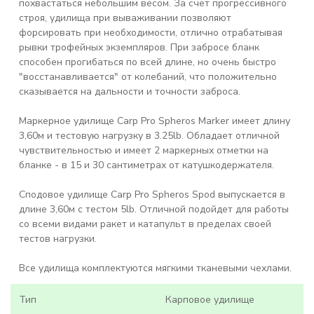
похвастаться небольшим весом. За счет прогрессивного
строя, удилища при вываживании позволяют
форсировать при необходимости, отлично отрабатывая
рывки трофейных экземпляров. При забросе бланк
способен прогибаться по всей длине, но очень быстро
"восстанавливается" от колебаний, что положительно
сказывается на дальности и точности заброса.
Маркерное удилище
Carp Pro Spheros Marker имеет длину
3,60м и тестовую нагрузку в 3.25lb. Обладает отличной
чувствительностью и имеет 2 маркерных отметки на
бланке - в 15 и 30 сантиметрах от катушкодержателя.
Сподовое удилище
Carp Pro Spheros Spod выпускается в
длине 3,60м с тестом 5lb. Отличной подойдет для работы
со всеми видами ракет и катапульт в пределах своей
тестов нагрузки.
Все удилища комплектуются мягкими тканевыми чехлами.
Тип
Карповое удилище