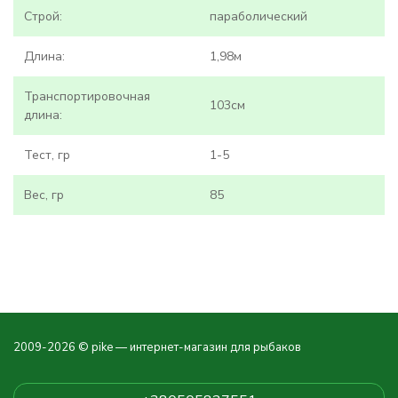
Строй:
параболический
Длина:
1,98м
Транспортировочная
103см
длина:
Тест, гр
1-5
Вес, гр
85
2009-2026 © pike — интернет-магазин для рыбаков