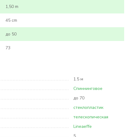
1,50 m
45 сm
до 50
73
1.5 м
Спиннинговое
до 70
стеклопластик
телескопическая
Lineaeffe
5