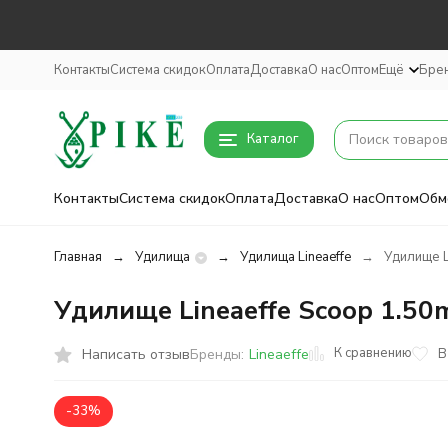
Контакты
Система скидок
Оплата
Доставка
О нас
Оптом
Ещё
Бре
Каталог
Контакты
Система скидок
Оплата
Доставка
О нас
Оптом
Обм
Главная
Удилища
Удилища Lineaeffe
Удилище L
Удилище Lineaeffe Scoop 1.50
К сравнению
Написать отзыв
В
Бренды:
Lineaeffe
-33%