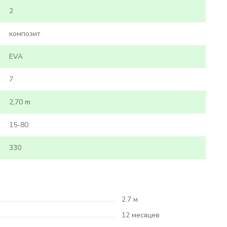
2
композит
EVA
7
2,70 m
15-80
330
2.7 м
12 месяцев